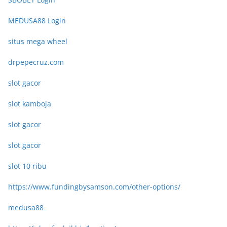
s
MEDUSA88 Login
e
m
situs mega wheel
u
drpepecruz.com
a
a
slot gacor
d
slot kamboja
a
d
slot gacor
i
slot gacor
D
U
slot 10 ribu
B
https://www.fundingbysamson.com/other-options/
F
X
medusa88
.