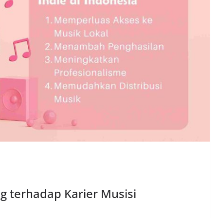
g terhadap Karier Musisi