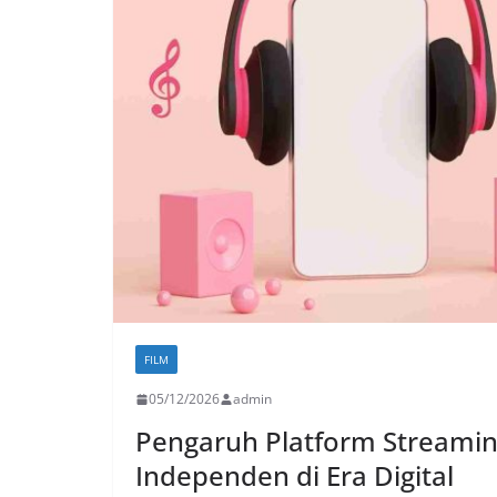
-
l
a
g
u
t
e
r
b
a
r
FILM
u
05/12/2026
admin
,
l
Pengaruh Platform Streamin
a
Independen di Era Digital
w