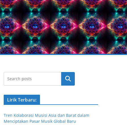
Cari
Lirik Terbaru:
Tren Kolaborasi Musisi Asia dan Barat dalam
Menciptakan Pasar Musik Global Baru