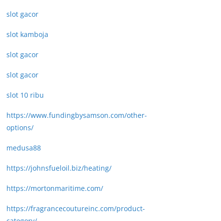
slot gacor
slot kamboja
slot gacor
slot gacor
slot 10 ribu
https://www.fundingbysamson.com/other-
options/
medusa88
https://johnsfueloil.biz/heating/
https://mortonmaritime.com/
https://fragrancecoutureinc.com/product-
category/