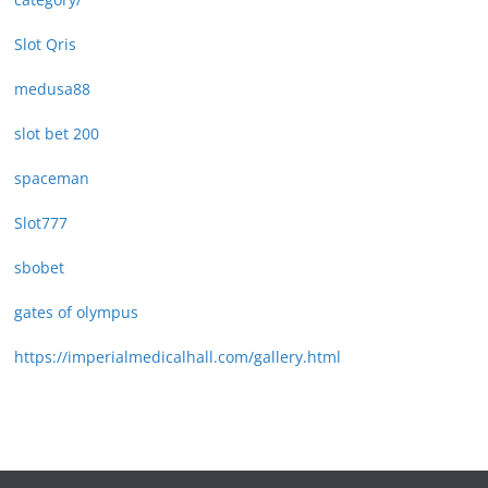
Slot Qris
medusa88
slot bet 200
spaceman
Slot777
sbobet
gates of olympus
https://imperialmedicalhall.com/gallery.html