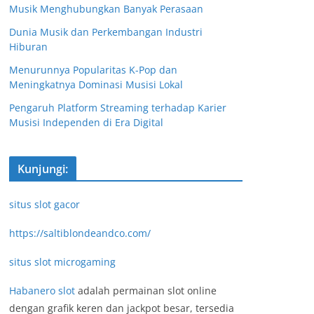
Musik Menghubungkan Banyak Perasaan
Dunia Musik dan Perkembangan Industri
Hiburan
Menurunnya Popularitas K-Pop dan
Meningkatnya Dominasi Musisi Lokal
Pengaruh Platform Streaming terhadap Karier
Musisi Independen di Era Digital
Kunjungi:
situs slot gacor
https://saltiblondeandco.com/
situs slot microgaming
Habanero slot
adalah permainan slot online
dengan grafik keren dan jackpot besar, tersedia