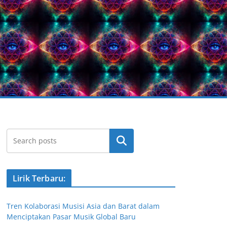
Cari
Lirik Terbaru:
Tren Kolaborasi Musisi Asia dan Barat dalam
Menciptakan Pasar Musik Global Baru