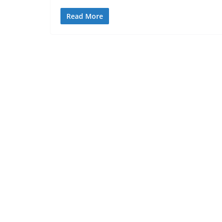
a
Read More
s
,
v
i
r
a
l
,
n
a
s
i
o
n
a