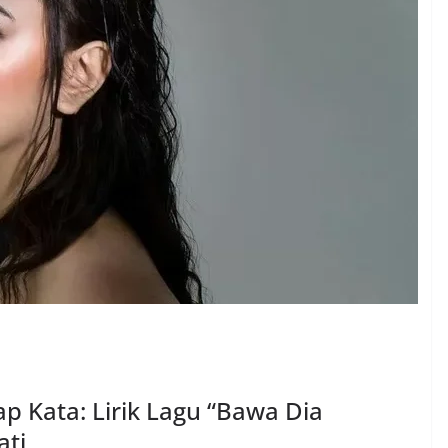
p Kata: Lirik Lagu “Bawa Dia
ati