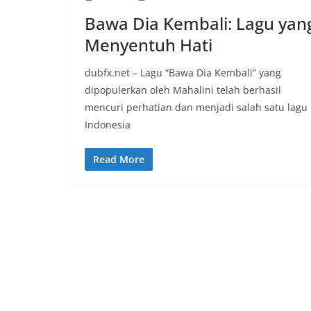
l
Bawa Dia Kembali: Lagu yan
,
Menyentuh Hati
I
dubfx.net – Lagu “Bawa Dia Kembali” yang
n
dipopulerkan oleh Mahalini telah berhasil
t
mencuri perhatian dan menjadi salah satu lagu
e
Indonesia
r
n
Read More
a
s
i
o
n
a
l
s