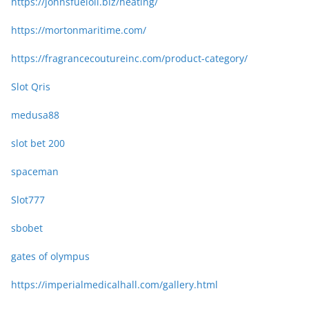
https://johnsfueloil.biz/heating/
https://mortonmaritime.com/
https://fragrancecoutureinc.com/product-category/
Slot Qris
medusa88
slot bet 200
spaceman
Slot777
sbobet
gates of olympus
https://imperialmedicalhall.com/gallery.html