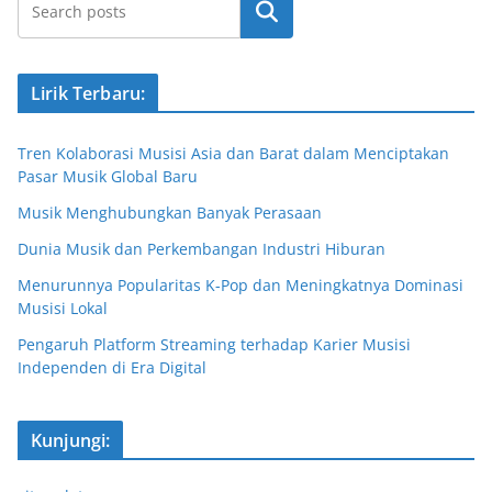
Cari
w
a
s
Lirik Terbaru:
,
v
Tren Kolaborasi Musisi Asia dan Barat dalam Menciptakan
i
Pasar Musik Global Baru
r
Musik Menghubungkan Banyak Perasaan
a
Dunia Musik dan Perkembangan Industri Hiburan
l
Menurunnya Popularitas K-Pop dan Meningkatnya Dominasi
,
Musisi Lokal
n
Pengaruh Platform Streaming terhadap Karier Musisi
a
Independen di Era Digital
s
i
Kunjungi:
o
n