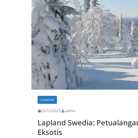
-
l
a
g
u
t
e
r
b
a
r
COUNTRY
u
02/12/2025
admin
,
l
Lapland Swedia: Petualanga
a
Eksotis
w