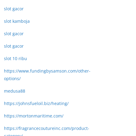
slot gacor
slot kamboja
slot gacor
slot gacor
slot 10 ribu
https://www.fundingbysamson.com/other-
options/
medusa88
https://johnsfueloil.biz/heating/
https://mortonmaritime.com/
https://fragrancecoutureinc.com/product-
category/