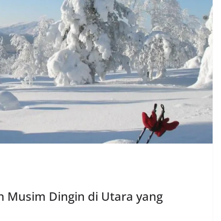
n Musim Dingin di Utara yang