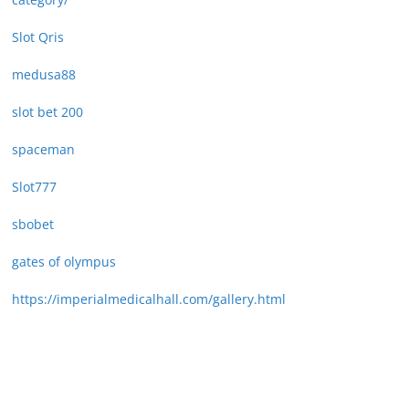
Slot Qris
medusa88
slot bet 200
spaceman
Slot777
sbobet
gates of olympus
https://imperialmedicalhall.com/gallery.html