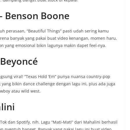
 – Benson Boone
h perasaan, “Beautiful Things” pasti udah sering kamu
karena banyak yang pakai buat video kenangan, momen haru,
n yang emosional bikin lagunya makin dapet feel-nya.
– Beyoncé
gsung viral! “Texas Hold ‘Em” punya nuansa country-pop
 yang bikin dance challenge dengan lagu ini, plus ada juga
owboy atau wild west.
lini
ikTok dan Spotify, nih. Lagu “Mati-Mati” dari Mahalini berhasil
an nyentuh banget. Banyak yang pakai lagu ini buat video