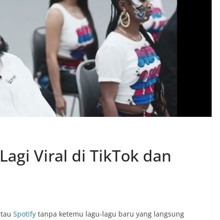
agi Viral di TikTok dan
atau
Spotify
tanpa ketemu lagu-lagu baru yang langsung