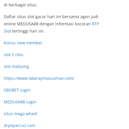
di berbagai situs.
Daftar situs slot gacor hari ini bersama agen judi
online MEDUSA88 dengan informasi bocoran
RTP
Slot
tertinggi hari ini.
bonus new member
slot 5 ribu
slot mahjong
https://www.takarajimasushiwi.com/
SBOBET Login
MEDUSA88 Login
situs mega wheel
drpepecruz.com