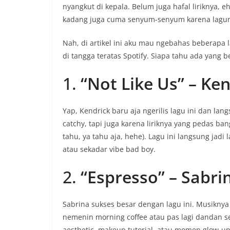
nyangkut di kepala. Belum juga hafal liriknya, e
a
kadang juga cuma senyum-senyum karena laguny
s
,
Nah, di artikel ini aku mau ngebahas beberapa l
di tangga teratas Spotify. Siapa tahu ada yang 
v
i
1.
“Not Like Us” – Ke
r
a
Yap, Kendrick baru aja ngerilis lagu ini dan la
l
catchy, tapi juga karena liriknya yang pedas ba
,
tahu, ya tahu aja, hehe). Lagu ini langsung jad
n
atau sekadar vibe bad boy.
a
2.
“Espresso” – Sabri
s
i
o
Sabrina sukses besar dengan lagu ini. Musiknya r
n
nemenin morning coffee atau pas lagi dandan seb
a
aesthetic, makeup tutorial, atau momen glow-up