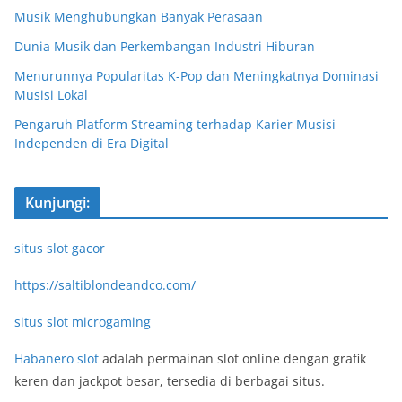
Musik Menghubungkan Banyak Perasaan
Dunia Musik dan Perkembangan Industri Hiburan
Menurunnya Popularitas K-Pop dan Meningkatnya Dominasi
Musisi Lokal
Pengaruh Platform Streaming terhadap Karier Musisi
Independen di Era Digital
Kunjungi:
situs slot gacor
https://saltiblondeandco.com/
situs slot microgaming
Habanero slot
adalah permainan slot online dengan grafik
keren dan jackpot besar, tersedia di berbagai situs.