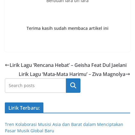
Berbuah lara uh lara
s
e
m
Terima kasih sudah membaca artikel ini
u
a
a
d
a
Lirik Lagu ‘Rencana Hebat’ – Geisha Feat Dul Jaelani
d
Lirik Lagu ‘Mata-Mata Harimu’ – Ziva Magnolya
i
Cari
D
U
B
Lirik Terbaru:
F
X
Tren Kolaborasi Musisi Asia dan Barat dalam Menciptakan
.
Pasar Musik Global Baru