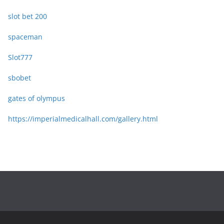
slot bet 200
spaceman
Slot777
sbobet
gates of olympus
https://imperialmedicalhall.com/gallery.html