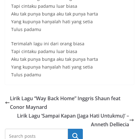
s
Tapi cintaku padamu luar biasa
e
Aku tak punya bunga aku tak punya harta
m
Yang kupunya hanyalah hati yang setia
Tulus padamu
u
a
Terimalah lagu ini dari orang biasa
a
Tapi cintaku padamu luar biasa
d
Aku tak punya bunga aku tak punya harta
a
Yang kupunya hanyalah hati yang setia
d
Tulus padamu
i
D
Lirik Lagu “Way Back Home” Inggris Shaun feat
U
Conor Maynard
B
Lirik Lagu ‘Sampai Kapan (Jaga Hati Untukmu)’ –
F
Anneth Delliecia
X
.
Cari