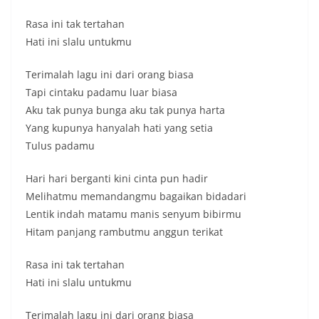
a
Rasa ini tak tertahan
l
Hati ini slalu untukmu
,
I
Terimalah lagu ini dari orang biasa
n
Tapi cintaku padamu luar biasa
t
Aku tak punya bunga aku tak punya harta
Yang kupunya hanyalah hati yang setia
e
Tulus padamu
r
n
Hari hari berganti kini cinta pun hadir
a
Melihatmu memandangmu bagaikan bidadari
s
Lentik indah matamu manis senyum bibirmu
i
Hitam panjang rambutmu anggun terikat
o
Rasa ini tak tertahan
n
Hati ini slalu untukmu
a
l
Terimalah lagu ini dari orang biasa