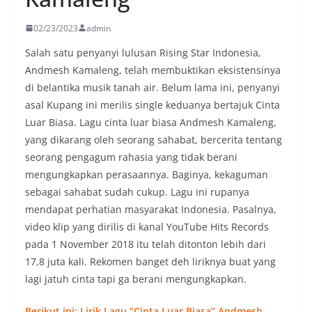
u
02/23/2023
admin
-
l
Salah satu penyanyi lulusan Rising Star Indonesia,
a
Andmesh Kamaleng, telah membuktikan eksistensinya
di belantika musik tanah air. Belum lama ini, penyanyi
g
asal Kupang ini merilis single keduanya bertajuk Cinta
u
Luar Biasa. Lagu cinta luar biasa Andmesh Kamaleng,
t
yang dikarang oleh seorang sahabat, bercerita tentang
e
seorang pengagum rahasia yang tidak berani
r
mengungkapkan perasaannya. Baginya, kekaguman
b
sebagai sahabat sudah cukup. Lagu ini rupanya
a
mendapat perhatian masyarakat Indonesia. Pasalnya,
r
video klip yang dirilis di kanal YouTube Hits Records
u
pada 1 November 2018 itu telah ditonton lebih dari
17,8 juta kali. Rekomen banget deh liriknya buat yang
,
lagi jatuh cinta tapi ga berani mengungkapkan.
l
a
Berikut ini:
Lirik Lagu “Cinta Luar Biasa” Andmesh