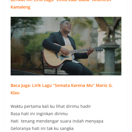
w
Kamaleng
a
s
,
v
i
r
a
l
,
Baca Juga:
Lirik Lagu “Semata Karena Mu” Mario G.
n
Klau
a
s
Waktu pertama kali ku lihat dirimu hadir
i
Rasa hati ini inginkan dirimu
o
Hati tenang mendengar suara indah menyapa
n
Geloranya hati ini tak ku sangka