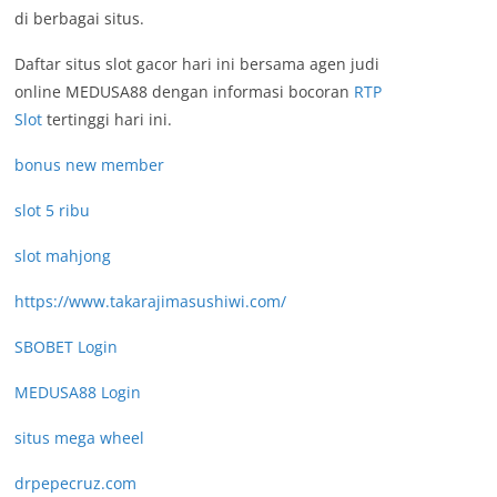
di berbagai situs.
Daftar situs slot gacor hari ini bersama agen judi
online MEDUSA88 dengan informasi bocoran
RTP
Slot
tertinggi hari ini.
bonus new member
slot 5 ribu
slot mahjong
https://www.takarajimasushiwi.com/
SBOBET Login
MEDUSA88 Login
situs mega wheel
drpepecruz.com