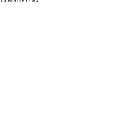
Convierte En Fiera