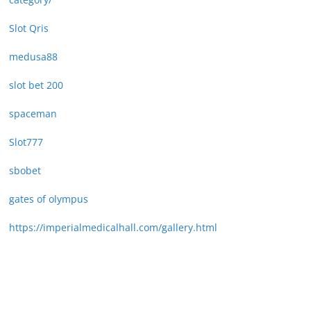
Slot Qris
medusa88
slot bet 200
spaceman
Slot777
sbobet
gates of olympus
https://imperialmedicalhall.com/gallery.html