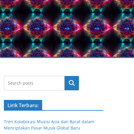
Cari
Lirik Terbaru:
Tren Kolaborasi Musisi Asia dan Barat dalam
Menciptakan Pasar Musik Global Baru