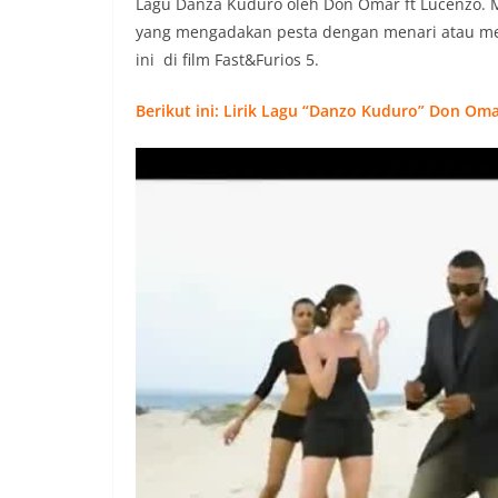
Lagu Danza Kuduro oleh Don Omar ft Lucenzo. M
-
yang mengadakan pesta dengan menari atau men
ini di film Fast&Furios 5.
l
a
Berikut ini:
Lirik Lagu “Danzo Kuduro” Don Om
g
u
t
e
r
b
a
r
u
,
l
a
w