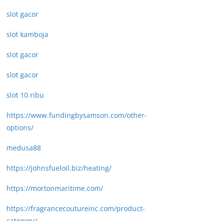
slot gacor
slot kamboja
slot gacor
slot gacor
slot 10 ribu
https://www.fundingbysamson.com/other-
options/
medusa88
https://johnsfueloil.biz/heating/
https://mortonmaritime.com/
https://fragrancecoutureinc.com/product-
category/