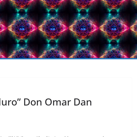
uduro” Don Omar Dan