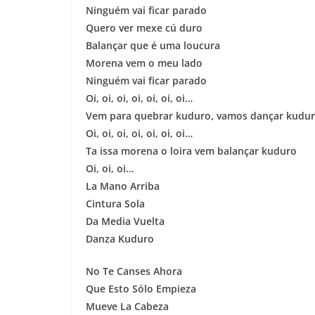
Ninguém vai ficar parado
Quero ver mexe cú duro
Balançar que é uma loucura
Morena vem o meu lado
Ninguém vai ficar parado
Oi, oi, oi, oi, oi, oi, oi…
Vem para quebrar kuduro, vamos dançar kudu
Oi, oi, oi, oi, oi, oi, oi…
Ta issa morena o loira vem balançar kuduro
Oi, oi, oi…
La Mano Arriba
Cintura Sola
Da Media Vuelta
Danza Kuduro
No Te Canses Ahora
Que Esto Sólo Empieza
Mueve La Cabeza