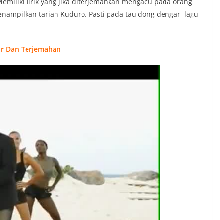
emiliki lirik yang jika diterjemahkan mengacu pada orang
ampilkan tarian Kuduro. Pasti pada tau dong dengar lagu
ar Dan Terjemahan