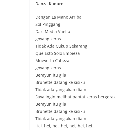
Danza Kuduro
Dengan La Mano Arriba
Sol Pinggang
Dari Media Vuelta
goyang keras
Tidak Ada Cukup Sekarang
Que Esto Solo Empieza
Mueve La Cabeza
goyang keras
Berayun itu gila
Brunette datang ke sisiku
Tidak ada yang akan diam
Saya ingin melihat pantat keras bergerak
Berayun itu gila
Brunette datang ke sisiku
Tidak ada yang akan diam
Hei, hei, hei, hei, hei, hei, hei…