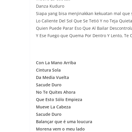
Danza Kuduro
Siapa yang bisa menjinakkan kekuatan mal que 
Lo Caliente Del Sol Que Se Tetió Y no Teja Quiet
Quien Puede Parar Eso Que Al Bailar Descontrola
Y Ese Fuego que Quema Por Dentro Y Lento, Te C
Con La Mano Arriba
Cintura Sola
Da Media Vuelta
Sacude Duro
No Te Quites Ahora
Que Esto Sólo Empieza
Mueve La Cabeza
Sacude Duro
Balançar que é uma loucura
Morena vem o meu lado