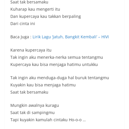
Saat tak bersamaku
a
Kuharap kau mengerti itu
l
Dan kupercaya kau takkan berpaling
,
Dari cinta ini
I
n
Baca Juga :
Lirik Lagu ‘Jatuh, Bangkit Kembali’ – HIVI
t
Karena kupercaya itu
e
Tak ingin aku menerka-nerka semua tentangmu
r
Kupercaya kau bisa menjaga hatimu untukku
n
a
Tak ingin aku menduga-duga hal buruk tentangmu
s
Kuyakin kau bisa menjaga hatimu
Saat tak bersamaku
i
o
Mungkin awalnya kuragu
n
Saat tak di sampingmu
a
Tapi kuyakin kamulah cintaku Ho-o-o …
l