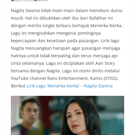
u
Nagita Slavina tidak main-main dalam menekuni dunia
-
musik. Hal ini dibuktikan oleh ibu dari Rafathar ini
l
dengan merilis single terbaru bertajuk Menerka Nerka.
a
Lagu ini mengisahkan mengenai pentingnya
g
kepercayaan dan kesetiaan pada pasangan. Lirik lagu
u
Nagita menuangkan harapan agar pasangan menjaga
t
hatinya untuk tidak berpaling dan terus menjaga api
cinta selamanya. Lagu ini diciptakan oleh Aan Story
e
bersama dengan Nagita. Lagu ini resmi dirilis melalui
r
YouTube channel Rans Entertainment, Kamis (07/02).
b
Berikut
Lirik Lagu ‘Menerka Nerka’ – Nagita Slavina
a
r
u
,
l
a