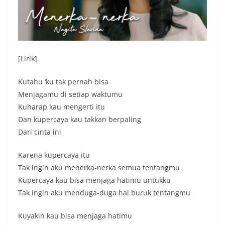
w
a
s
,
[Lirik]
v
i
Kutahu ‘ku tak pernah bisa
r
Menjagamu di setiap waktumu
a
Kuharap kau mengerti itu
l
Dan kupercaya kau takkan berpaling
Dari cinta ini
,
n
Karena kupercaya itu
a
Tak ingin aku menerka-nerka semua tentangmu
s
Kupercaya kau bisa menjaga hatimu untukku
i
Tak ingin aku menduga-duga hal buruk tentangmu
o
Kuyakin kau bisa menjaga hatimu
n