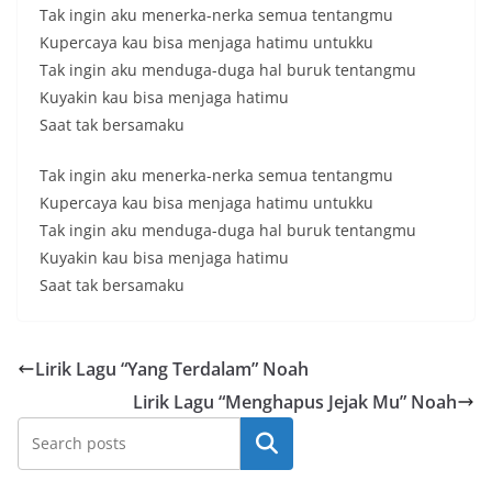
s
Tak ingin aku menerka-nerka semua tentangmu
Kupercaya kau bisa menjaga hatimu untukku
e
Tak ingin aku menduga-duga hal buruk tentangmu
m
Kuyakin kau bisa menjaga hatimu
u
Saat tak bersamaku
a
a
Tak ingin aku menerka-nerka semua tentangmu
d
Kupercaya kau bisa menjaga hatimu untukku
a
Tak ingin aku menduga-duga hal buruk tentangmu
Kuyakin kau bisa menjaga hatimu
d
Saat tak bersamaku
i
D
U
Lirik Lagu “Yang Terdalam” Noah
B
Lirik Lagu “Menghapus Jejak Mu” Noah
F
Cari
X
.