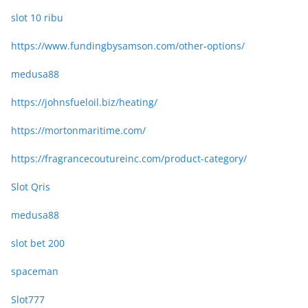
slot 10 ribu
https://www.fundingbysamson.com/other-options/
medusa88
https://johnsfueloil.biz/heating/
https://mortonmaritime.com/
https://fragrancecoutureinc.com/product-category/
Slot Qris
medusa88
slot bet 200
spaceman
Slot777