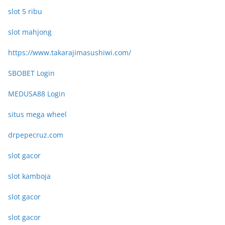
slot 5 ribu
slot mahjong
https://www.takarajimasushiwi.com/
SBOBET Login
MEDUSA88 Login
situs mega wheel
drpepecruz.com
slot gacor
slot kamboja
slot gacor
slot gacor