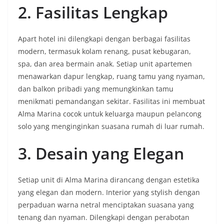
2. Fasilitas Lengkap
a
l
,
Apart hotel ini dilengkapi dengan berbagai fasilitas
I
modern, termasuk kolam renang, pusat kebugaran,
n
spa, dan area bermain anak. Setiap unit apartemen
menawarkan dapur lengkap, ruang tamu yang nyaman,
t
dan balkon pribadi yang memungkinkan tamu
e
menikmati pemandangan sekitar. Fasilitas ini membuat
r
Alma Marina cocok untuk keluarga maupun pelancong
n
solo yang menginginkan suasana rumah di luar rumah.
a
s
3. Desain yang Elegan
i
o
Setiap unit di Alma Marina dirancang dengan estetika
n
yang elegan dan modern. Interior yang stylish dengan
a
perpaduan warna netral menciptakan suasana yang
l
tenang dan nyaman. Dilengkapi dengan perabotan