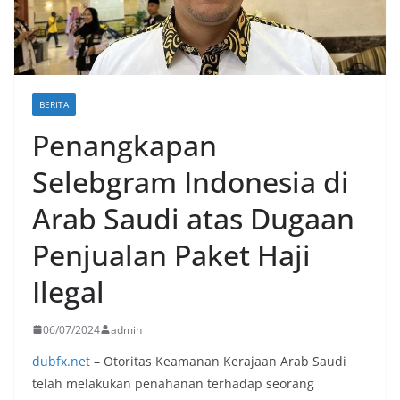
u
-
l
a
BERITA
g
Penangkapan
u
t
Selebgram Indonesia di
e
Arab Saudi atas Dugaan
r
b
Penjualan Paket Haji
a
Ilegal
r
u
06/07/2024
admin
,
dubfx.net
– Otoritas Keamanan Kerajaan Arab Saudi
l
telah melakukan penahanan terhadap seorang
a