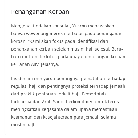
s
Penanganan Korban
e
m
Mengenai tindakan konsulat, Yusron menegaskan
u
bahwa wewenang mereka terbatas pada penanganan
a
korban. “Kami akan fokus pada identifikasi dan
a
penanganan korban setelah musim haji selesai. Baru-
d
baru ini kami terfokus pada upaya pemulangan korban
ke Tanah Air,” jelasnya.
a
d
Insiden ini menyoroti pentingnya pematuhan terhadap
i
regulasi haji dan pentingnya proteksi terhadap jemaah
D
dari praktik penipuan terkait haji. Pemerintah
U
Indonesia dan Arab Saudi berkomitmen untuk terus
B
meningkatkan kerjasama dalam upaya memastikan
F
keamanan dan kesejahteraan para jemaah selama
musim haji.
X
.