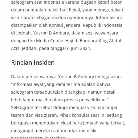
selebgram asal Indonesia karena dugaan keterlibatan
w
dalam penjualan paket haji ilegal, yang menggunakan
a
visa ziarah sebagai modus operandinya. Informasi ini
s
disampaikan oleh Konsul Jenderal Republik Indonesia
,
di Jeddah, Yusron B Ambary, dalam sesi wawancara
v
dengan tim Media Center Haji di Bandara King Abdul
i
Aziz, Jeddah, pada tanggal 6 Juni 2024.
r
Rincian Insiden
a
l
Dalam penjelasannya, Yusron B Ambary mengatakan,
,
“Informasi awal yang kami terima adalah bahwa
n
selebgram tersebut telah ditangkap, namun detail
a
lebih lanjut masih dalam proses penyelidikan.”
Selebgram tersebut diduga menjual visa haji tanpa
s
tasreh dan visa ziarah. Pihak konsulat saat ini sedang
i
berupaya menentukan lokasi para jemaah yang terkait,
o
mengingat mereka saat ini tidak memiliki
n