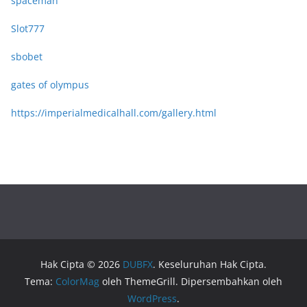
spaceman
Slot777
sbobet
gates of olympus
https://imperialmedicalhall.com/gallery.html
Hak Cipta © 2026
DUBFX
. Keseluruhan Hak Cipta.
Tema:
ColorMag
oleh ThemeGrill. Dipersembahkan oleh
WordPress
.