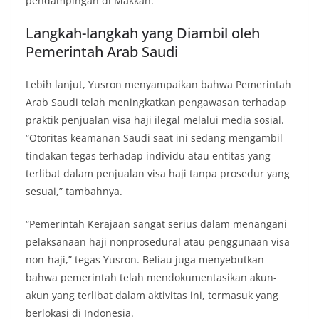
pendampingan di Makkah.
a
l
Langkah-langkah yang Diambil oleh
Pemerintah Arab Saudi
,
I
Lebih lanjut, Yusron menyampaikan bahwa Pemerintah
n
Arab Saudi telah meningkatkan pengawasan terhadap
t
praktik penjualan visa haji ilegal melalui media sosial.
e
“Otoritas keamanan Saudi saat ini sedang mengambil
r
tindakan tegas terhadap individu atau entitas yang
n
terlibat dalam penjualan visa haji tanpa prosedur yang
a
sesuai,” tambahnya.
s
“Pemerintah Kerajaan sangat serius dalam menangani
i
pelaksanaan haji nonprosedural atau penggunaan visa
o
non-haji,” tegas Yusron. Beliau juga menyebutkan
n
bahwa pemerintah telah mendokumentasikan akun-
a
akun yang terlibat dalam aktivitas ini, termasuk yang
l
berlokasi di Indonesia.